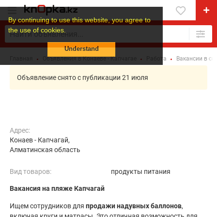
By continuing to use this website, you agree to
the use of cookies.
Understand
Главная
Объявления в Конаеве - Капчагае
Работа
Вакансии в сф
Объявление снято с публикации 21 июля
Адрес:
Конаев - Капчагай,
Алматинская область
Вид товаров:
продукты питания
Вакансия на пляже Капчагай
Ищем сотрудников для
продажи надувных баллонов
,
включая круги и матрасы. Это отличная возможность для