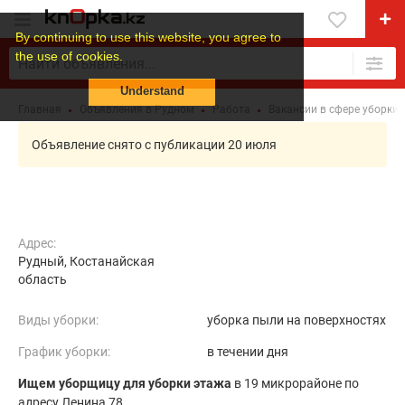
By continuing to use this website, you agree to
the use of cookies.
Understand
Главная
Объявления в Рудном
Работа
Вакансии в сфере уборки
Объявление снято с публикации 20 июля
Адрес:
Рудный, Костанайская
область
Виды уборки:
уборка пыли на поверхностях
График уборки:
в течении дня
Ищем уборщицу для уборки этажа
в 19 микрорайоне по
адресу Ленина 78.