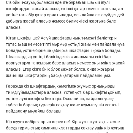
Сіз ойын-сауық бөлмесін еденге бұралған шағын ілулі
шкафтардан жасай аласыз, екінші қатар төменгі жағына, ал
үстіне тағы бір қатар орнатылады, осылайша сіз асүйдегідей
қабырға жасай аласыз немесе бөлмені екі жартыға бөле
аласыз.
Кітап шкафы ше? Ас үй шкафтарының төменгі бөліктерін
тұтас ағаш немесе тіпті мәрмәр үстіңгі жағымен пайдалануға
болады, үстіне бірнеше қабырға шкафтарын қоюға болады.
Шкафтардың үстіңгі бөлігінде сіз жиналмалы есігі бар
корпустарға тапсырыс бере аласыз немесе оны өзіңіз жасай
аласыз. Егер сізге биік блок қажет болса, онда жоғарғы
жағында шкафтардың басқа қатарын пайдаланыңыз.
Гаражда сіз шкафтардың көмегімен жұмыс орныңызды
тиімді ұйымдастыра аласыз. Үстел үсті бар шкафты қойып,
үстіне ілулі шкафты бекітіңіз. Осылайша, пайдалы ұсақ-
түйектің барлық түрлерін сақтау және жұмыс үшін кестені
пайдалану ыңғайлы болады.
Кір жууға көбірек орын керек пе? Кір жуғыш ұнтақты және
басқа тұрмыстық химиялық заттарды сақтау үшін кір жуғыш