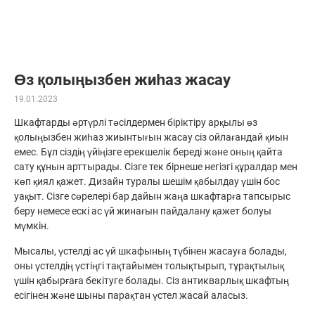
Өз қолыңызбен жиһаз жасау
19.01.2023
Шкафтарды әртүрлі тәсілдермен біріктіру арқылы өз
қолыңызбен жиһаз жиынтығын жасау сіз ойлағандай қиын
емес. Бұл сіздің үйіңізге ерекшелік береді және оның қайта
сату құнын арттырады. Сізге тек бірнеше негізгі құралдар мен
көп қиял қажет. Дизайн туралы шешім қабылдау үшін бос
уақыт. Сізге сөрелері бар дайын жаңа шкафтарға тапсырыс
беру немесе ескі ас үй жинағын пайдалану қажет болуы
мүмкін.
Мысалы, үстелді ас үй шкафының түбінен жасауға болады,
оны үстелдің үстіңгі тақтайымен толықтырып, тұрақтылық
үшін қабырғаға бекітуге болады. Сіз антикварлық шкафтың
есігінен және шыны парақтан үстел жасай аласыз.