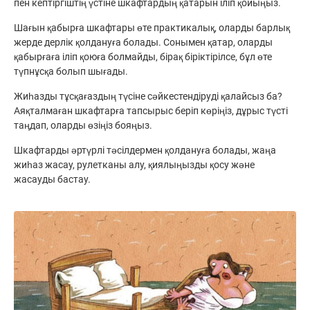
пен кептіргіштің үстіне шкафтардың қатарын іліп қойыңыз.
Шағын қабырға шкафтары өте практикалық, оларды барлық
жерде дерлік қолдануға болады. Сонымен қатар, оларды
қабырғаға іліп қоюға болмайды, бірақ біріктірілсе, бұл өте
түпнұсқа болып шығады.
Жиһазды тұсқағаздың түсіне сәйкестендіруді қалайсыз ба?
Аяқталмаған шкафтарға тапсырыс беріп көріңіз, дұрыс түсті
таңдап, оларды өзіңіз бояңыз.
Шкафтарды әртүрлі тәсілдермен қолдануға болады, жаңа
жиһаз жасау, рулетканы алу, қиялыңызды қосу және
жасауды бастау.