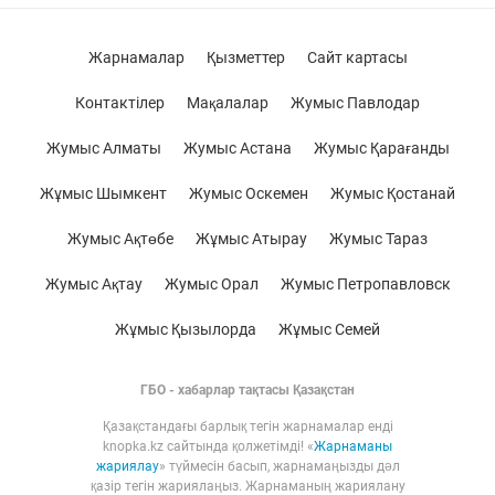
Жарнамалар
Қызметтер
Сайт картасы
Контактілер
Мақалалар
Жумыс Павлодар
Жумыс Алматы
Жумыс Астана
Жумыс Қарағанды
Жұмыс Шымкент
Жумыс Оскемен
Жумыс Қостанай
Жумыс Ақтөбе
Жұмыс Атырау
Жумыс Тараз
Жумыс Ақтау
Жумыс Орал
Жумыс Петропавловск
Жұмыс Қызылорда
Жұмыс Семей
ГБО - хабарлар тақтасы Қазақстан
Қазақстандағы барлық тегін жарнамалар енді
knopka.kz сайтында қолжетімді! «
Жарнаманы
жариялау
» түймесін басып, жарнамаңызды дәл
қазір тегін жариялаңыз. Жарнаманың жариялану