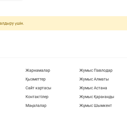
қалдыру үшін.
Жарнамалар
Жумыс Павлодар
Қызметтер
Жумыс Алматы
Сайт картасы
Жумыс Астана
Контактілер
Жумыс Қарағанды
Мақалалар
Жұмыс Шымкент