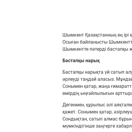
Шымкент Қазақстанның ең ірі 
Осыған байланысты Шымкентте
Шымкентте пәтерді бастапқы ж
Бастапқы нарық
Бастапқы нарықта үй сатып алу
әрлеуді таңдай аласыз. Мұнда
Сонымен қатар, жаңа ғимарат
өмірдің ыңғайлылығын арттыр
Дегенмен, құрылыс әлі аяқталм
қажет. Сонымен қатар, әзірлеуш
Сондықтан, сатып алмас бұрын, 
мүмкіндігінше заңгерге хабар