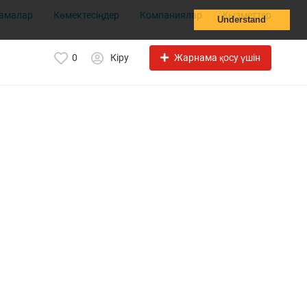
амалар
Көмектесіңдер
Компаниялар
Қызметтер
Understand
Жарнама қосу үшін
0
Кіру