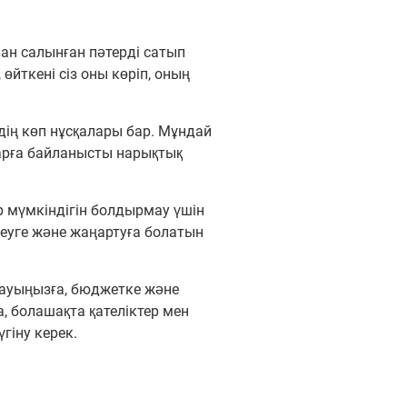
нан салынған пәтерді сатып
өйткені сіз оны көріп, оның
дің көп нұсқалары бар. Мұндай
ларға байланысты нарықтық
р мүмкіндігін болдырмау үшін
ндеуге және жаңартуға болатын
лауыңызға, бюджетке және
, болашақта қателіктер мен
гіну керек.