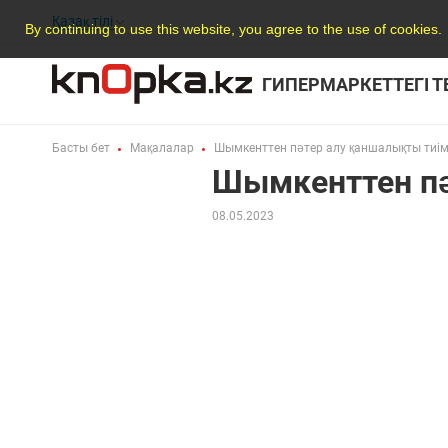
Қазақ тілі
By continuing to use this website, you agree to the use of cookies.
ГИПЕРМАРКЕТТЕГІ 
Басты бет
Мақалалар
Шымкенттен пәтер алу қаншалықты тиім
Шымкенттен пә
08.05.2023