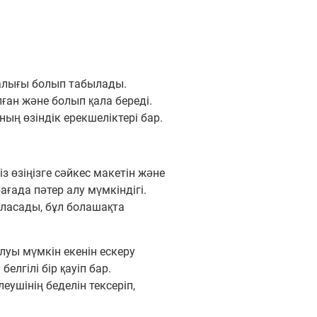
талығы болып табылады.
ан және болып қала береді.
ың өзіндік ерекшеліктері бар.
з өзіңізге сәйкес макетін және
ғада пәтер алу мүмкіндігі.
ласады, бұл болашақта
луы мүмкін екенін ескеру
елгілі бір қауіп бар.
еушінің беделін тексеріп,