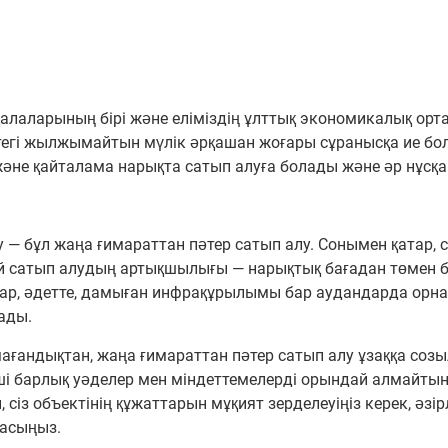
қалаларының бірі және еліміздің ұлттық экономикалық ор
гі жылжымайтын мүлік әрқашан жоғары сұранысқа ие болғ
әне қайталама нарықта сатып алуға болады және әр нұсқан
 — бұл жаңа ғимараттан пәтер сатып алу. Сонымен қатар, сі
й сатып алудың артықшылығы — нарықтық бағадан төмен ба
тар, әдетте, дамыған инфрақұрылымы бар аудандарда орна
ады.
ағандықтан, жаңа ғимараттан пәтер сатып алу ұзаққа созы
і ​​​​барлық уәделер мен міндеттемелерді орындай алмайтын б
сіз объектінің құжаттарын мұқият зерделеуіңіз керек, әзірл
ласыңыз.