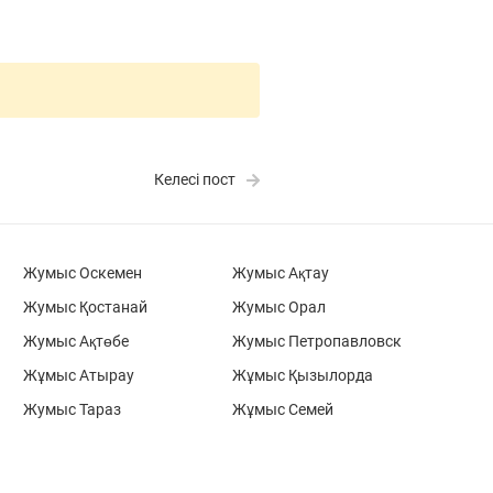
Келесі пост
Жумыс Оскемен
Жумыс Ақтау
Жумыс Қостанай
Жумыс Орал
Жумыс Ақтөбе
Жумыс Петропавловск
Жұмыс Атырау
Жұмыс Қызылорда
Жумыс Тараз
Жұмыс Семей