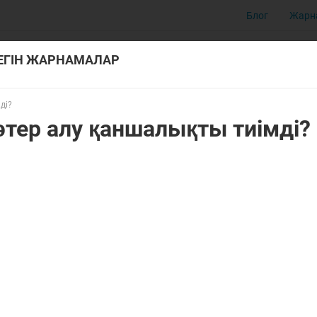
Блог
Жарн
ТЕГІН ЖАРНАМАЛАР
ді?
тер алу қаншалықты тиімді?