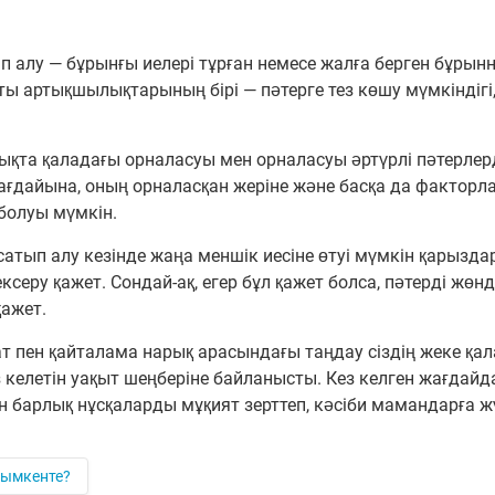
п алу — бұрынғы иелері тұрған немесе жалға берген бұрын
ы артықшылықтарының бірі — пәтерге тез көшу мүмкіндігі, 
ықта қаладағы орналасуы мен орналасуы әртүрлі пәтерлер
жағдайына, оның орналасқан жеріне және басқа да фактор
болуы мүмкін.
атып алу кезінде жаңа меншік иесіне өтуі мүмкін қарызда
ксеру қажет. Сондай-ақ, егер бұл қажет болса, пәтерді жө
ажет.
ат пен қайталама нарық арасындағы таңдау сіздің жеке қа
келетін уақыт шеңберіне байланысты. Кез келген жағдайда
барлық нұсқаларды мұқият зерттеп, кәсіби мамандарға жү
Шымкенте?