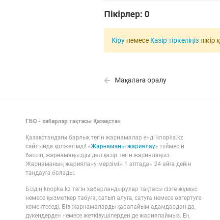
Пікірлер:
0
Кіру
немесе
Қазір тіркеліңіз
пікір 
Мақалаға оралу
ГБО - хабарлар тақтасы Қазақстан
Қазақстандағы барлық тегін жарнамалар енді knopka.kz
сайтында қолжетімді! «
Жарнаманы жариялау
» түймесін
басып, жарнамаңызды дәл қазір тегін жариялаңыз.
Жарнаманың жариялану мерзімін 1 аптадан 24 айға дейін
таңдауға болады.
Біздің knopka.kz тегін хабарландырулар тақтасы сізге жұмыс
немесе қызметкер табуға, сатып алуға, сатуға немесе өзгертуге
көмектеседі. Біз жарнамаларды қарапайым адамдардан да,
дүкендерден немесе жеткізушілерден де жариялаймыз. Ең