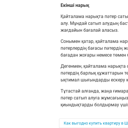
Екінші нарық
Қайталама нарықта пәтер саты
алу. Мұндай сатып алудың баст
жағдайын бағалай аласыз.
Сонымен қатар, қайталама нар
пәтерлердің бағасы пәтердің 
бағадан жоғары немесе төмен 
Дегенмен, қайталама нарықта с
пәтердің барлық құжаттарын те
ықтимал шығындарды ескеру қ
Тұтастай алғанда, жаңа ғимар
пәтер сатып алуға жұмсағыңыз 
қиындықтарды болдырмау үшін 
Как выгодно купить квартиру в 