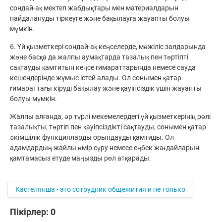
сондай-ақ мектеп жабдықтары мен материалдарын
пайдалануды тіркеуге және бақылауға жауапты болуы
мүмкін.
6. Үй қызметкері сондай-ақ кеңселерде, мәжіліс залдарында
және басқа да жалпы аумақтарда тазалық пен тәртіпті
сақтауды қамтитын кеңсе ғимараттарында немесе сауда
кешендерінде жұмыс істей алады. Ол сонымен қатар
ғимараттағы кіруді бақылау және қауіпсіздік үшін жауапты
болуы мүмкін.
Жалпы алғанда, әр түрлі мекемелердегі үй қызметкерінің рөлі
тазалықты, тәртіп пен қауіпсіздікті сақтауды, сонымен қатар
әкімшілік функцияларды орындауды қамтиды. Ол
адамдардың жайлы өмір сүру немесе еңбек жағдайларын
қамтамасыз етуде маңызды рөл атқарады.
Кастелянша - это сотрудник общежития и не только
Пікірлер:
0