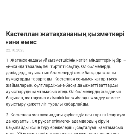
Кастеллан жатақхананың қызметкері
ғана емес
22.10.2023
1. Жатақханадағы үй қызметшісінің негізгі міндеттерінің бірі –
үй-жайда тазалық пен тәртіпті сақтау. Ол бөлмелерді,
дәліздерді, жуынатын бөлмелерді және басқа да жалпы
аумақтарды тазартады. Кастеллан сонымен қатар төсек
жаймаларын, сүлгілерді және басқа да қажетті заттарды
ауыстыруды қамтамасыз етеді. Ол бөлмелердің жағдайын
бақылап, жатақхана әкімшілігіне жиһазды жөндеу немесе
ауыстыру қажеттілігі туралы хабарлайды.
2. Кастеллан жатақханадағы қауіпсіздік пен тәртіпті сақтауға
да жауапты. Ол рұқсат етілмеген адамдардың кіруін
бақылайды және тұру ережелерінің сақталуын қамтамасыз
етеді. Үй қызметкері студенттерге немесе тұрғындарға өрт