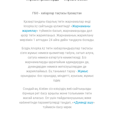
ГБО - хабарлар тақтасы Қазақстан
Қазақстандағы барлық тегін жарнамалар енді
knopka.kz сайтында қолжетімді! «
Жарнаманы
жариялау
» түймесін басып, жарнамаңызды дәл
қазір тегін жариялаңыз. Жарнаманың жариялану
мерзімін 1 аптадан 24 айға дейін таңдауға болады.
Біздің knopka.kz тегін хабарландырулар тақтасы
сізге жұмыс немесе қызметкер табуға, сатып алуға,
сатуға немесе өзгертуге көмектеседі. Біз
жарнамаларды қарапайым адамдардан да,
дүкендерден немесе жеткізушілерден де
жариялаймыз. Ең танымал тарау -
Жұмыс
орындары: бос орындар, міндетті, ауысым, жұмыс
іздеу.
Сондай-ақ, бізбен сіз өзіңіздің веб-сайтыңызды
бірнеше рет басу арқылы және толығымен тегін
жасай аласыз. Ол үшін пайдаланушының жеке
кабинетінде параметрлерді таңдап, «
+Дүкенді ашу
»
түймесін басу керек