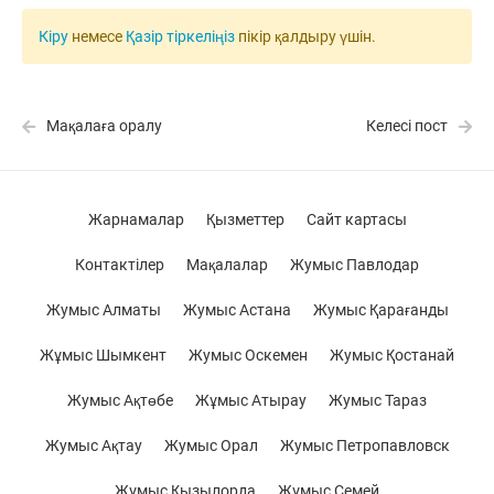
Кіру
немесе
Қазір тіркеліңіз
пікір қалдыру үшін.
Мақалаға оралу
Келесі пост
Жарнамалар
Қызметтер
Сайт картасы
Контактілер
Мақалалар
Жумыс Павлодар
Жумыс Алматы
Жумыс Астана
Жумыс Қарағанды
Жұмыс Шымкент
Жумыс Оскемен
Жумыс Қостанай
Жумыс Ақтөбе
Жұмыс Атырау
Жумыс Тараз
Жумыс Ақтау
Жумыс Орал
Жумыс Петропавловск
Жұмыс Қызылорда
Жұмыс Семей