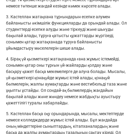
немесе төтенше жағдай кезінде көмек көрсете алады.
3. Кастеллан жатақхана тұрғындарын есепке алумен
байланысты әкімшілік функцияларды да орындай алады. Ол
студенттерді есепке алуды және тіркеуді және шығуды
бақылай алады, тұруға қатысты құжаттарды жүргізеді,
сонымен қатар жатақханада тұруға байланысты
ұйымдастыру мәселелерін шеше алады.
4. Бірақ үй қызметкері жатақханада ғана жұмыс істемейді,
сонымен қатар оны тұрғын үй-жайларды қолдау және
басқару қажет басқа мекемелерге де алуға болады. Мысалы,
үй қызметкері қонақүйде жұмыс істей алады, қонақүй
бөлмелерін, жалпы аумақтарды және вестибюльді таза және
ұқыпты ұстайды. Ол сондай-ақ бөлмелердің жағдайын
бақылай алады және жөндеу немесе жабдықты ауыстыру
қажеттілігі туралы хабарлайды.
5. Кастеллан басқа оқу орындарында, мысалы, мектептерде
немесе колледждерде жұмыс істей алады. Бұл жағдайда
оның міндеттеріне сыныптардың, кітапханалардың және
басқа да жалпы аумақтардың тазалығын сақтау кіреді. Ол