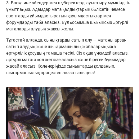
3. Басқа ине әйелдерімен шүберектерді ауыстыру мүмкіндігін
ұмытпаңыз. Адамдар мата қалдықтарын бөлісетін немесе
своптарды ұйымдастыратын қауымдастықтар мен
форумдарды таба аласыз. Бұл қосымша шығынсыз әртүрлі
маталарды алудың жақсы жолы.
Тұтастай алғанда, сынықтарды сатып алу — матаны арзан
сатып алудың және шығармашылық жобаларыңызға
әртүрлілік қосудың тамаша тәсілі. Сіз ақша үнемдей аласыз,
әртүрлі матаға қол жеткізе аласыз және бірегей бұйымдар
жасай аласыз. Қолөнеріңізде сынықтарды қолданып,
шығармашылық процестен ләззат алыңыз!