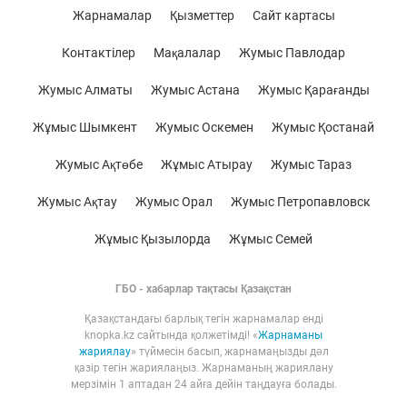
Жарнамалар
Қызметтер
Сайт картасы
Контактілер
Мақалалар
Жумыс Павлодар
Жумыс Алматы
Жумыс Астана
Жумыс Қарағанды
Жұмыс Шымкент
Жумыс Оскемен
Жумыс Қостанай
Жумыс Ақтөбе
Жұмыс Атырау
Жумыс Тараз
Жумыс Ақтау
Жумыс Орал
Жумыс Петропавловск
Жұмыс Қызылорда
Жұмыс Семей
ГБО - хабарлар тақтасы Қазақстан
Қазақстандағы барлық тегін жарнамалар енді
knopka.kz сайтында қолжетімді! «
Жарнаманы
жариялау
» түймесін басып, жарнамаңызды дәл
қазір тегін жариялаңыз. Жарнаманың жариялану
мерзімін 1 аптадан 24 айға дейін таңдауға болады.