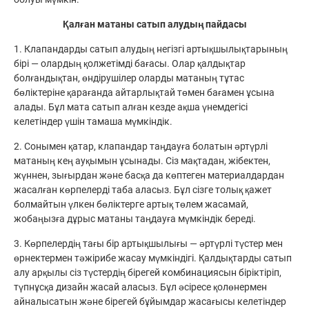
Қалған матаны сатып алудың пайдасы
1. Клапандарды сатып алудың негізгі артықшылықтарының
бірі — олардың қолжетімді бағасы. Олар қалдықтар
болғандықтан, өндірушілер оларды матаның тұтас
бөліктеріне қарағанда айтарлықтай төмен бағамен ұсына
алады. Бұл мата сатып алған кезде ақша үнемдегісі
келетіндер үшін тамаша мүмкіндік.
2. Сонымен қатар, клапандар таңдауға болатын әртүрлі
матаның кең ауқымын ұсынады. Сіз мақтадан, жібектен,
жүннен, зығырдан және басқа да көптеген материалдардан
жасалған көрпелерді таба аласыз. Бұл сізге толық қажет
болмайтын үлкен бөліктерге артық төлем жасамай,
жобаңызға дұрыс матаны таңдауға мүмкіндік береді.
3. Көрпелердің тағы бір артықшылығы — әртүрлі түстер мен
өрнектермен тәжірибе жасау мүмкіндігі. Қалдықтарды сатып
алу арқылы сіз түстердің бірегей комбинациясын біріктіріп,
түпнұсқа дизайн жасай аласыз. Бұл әсіресе қолөнермен
айналысатын және бірегей бұйымдар жасағысы келетіндер