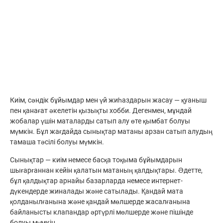
Киім, сәндік бұйымдар мен үй жиһаздарын жасау — қуаныш
пен қанағат әкелетін қызықты хобби. Дегенмен, мұндай
жобалар үшін маталарды сатып алу өте қымбат болуы
мүмкін. Бұл жағдайда сынықтар матаны арзан сатып алудың
тамаша тәсілі болуы мүмкін.
Сынықтар — киім немесе басқа тоқыма бұйымдарын
шығарғаннан кейін қалатын матаның қалдықтары. Әдетте,
бұл қалдықтар арнайы базарларда немесе интернет-
дүкендерде жиналады және сатылады. Қандай мата
қолданылғанына және қандай мөлшерде жасалғанына
байланысты клапандар әртүрлі мөлшерде және пішінде
болуы мүмкін.