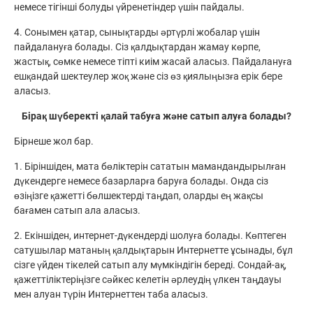
немесе тігінші болуды үйренетіндер үшін пайдалы.
4. Сонымен қатар, сынықтарды әртүрлі жобалар үшін
пайдалануға болады. Сіз қалдықтардан жамау көрпе,
жастық, сөмке немесе тіпті киім жасай аласыз. Пайдалануға
ешқандай шектеулер жоқ және сіз өз қиялыңызға ерік бере
аласыз.
Бірақ шүберекті қалай табуға және сатып алуға болады?
Бірнеше жол бар.
1. Біріншіден, мата бөліктерін сататын мамандандырылған
дүкендерге немесе базарларға баруға болады. Онда сіз
өзіңізге қажетті бөлшектерді таңдап, оларды ең жақсы
бағамен сатып ала аласыз.
2. Екіншіден, интернет-дүкендерді шолуға болады. Көптеген
сатушылар матаның қалдықтарын Интернетте ұсынады, бұл
сізге үйден тікелей сатып алу мүмкіндігін береді. Сондай-ақ,
қажеттіліктеріңізге сәйкес келетін әрлеудің үлкен таңдауы
мен алуан түрін Интернеттен таба аласыз.