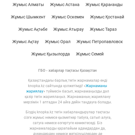
Жумыс Алматы
Жумыс Астана
Жумыс Қарағанды
Жұмыс Шымкент
Жумыс Оскемен
Жумыс Қостанай
Жумыс Ақтөбе
Жұмыс Атырау
Жумыс Тараз
Жумыс Ақтау
Жумыс Орал
Жумыс Петропавловск
Жұмыс Қызылорда
Жұмыс Семей
ГБО - хабарлар тақтасы Қазақстан
Қазақстандағы барлық тегін жарнамалар енді
knopka.kz сайтында қолжетімді! «
Жарнаманы
жариялау
» түймесін басып, жарнамаңызды дәл
қазір тегін жариялаңыз. Жарнаманың жариялану
мерзімін 1 аптадан 24 айға дейін таңдауға болады.
Біздің knopka.kz тегін хабарландырулар тақтасы
сізге жұмыс немесе қызметкер табуға, сатып алуға,
сатуға немесе өзгертуге көмектеседі. Біз
жарнамаларды қарапайым адамдардан да,
дүкендерден немесе жеткізушілерден де