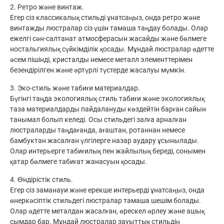
2. Ретро және винтаж.
Егер сіз классикалық стильді ұнатсаңыз, онда ретро және
винтажды люстралар сіз үшін тамаша таңдау болады. Олар
ежелгі сән-салтанат атмосферасын жасайды және бөлмеге
ностальгиялық сүйкімділік қосады. Мұндай люстралар әдетте
әсем пішінді, кристалды немесе металл элементтерімен
безендірілген және әртүрлі түстерде жасалуы мүмкін.
3. Эко-стиль және табиғи материалдар.
Бүгінгі таңда экологиялық стиль табиғи және экологиялық
таза материалдарды пайдалануды көздейтін барған сайын
танымал болып келеді. Осы стильдегі залға арналған
люстраларды таңдағанда, ағаштан, ротаннан немесе
бамбуктан жасалған үлгілерге назар аудару ұсынылады.
Олар интерьерге табиғилық пен жайлылық береді, сонымен
қатар бөлмеге табиғат жанасуын қосады.
4. Өндірістік стиль.
Егер сіз заманауи және ерекше интерьерді ұнатсаңыз, онда
өнеркәсіптік стильдегі люстралар тамаша шешім болады.
Олар әдетте металдан жасалған, өрескел әрлеу және ашық
сымдар бар. Мұндай люстралар зауыттық стильдің