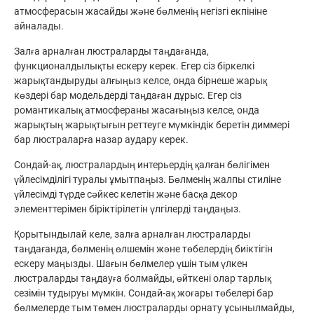
атмосферасын жасайды және бөлменің негізгі екпініне
айналады.
Залға арналған люстраларды таңдағанда,
функционалдылықты ескеру керек. Егер сіз біркелкі
жарықтандыруды алғыңыз келсе, онда бірнеше жарық
көздері бар модельдерді таңдаған дұрыс. Егер сіз
романтикалық атмосфераны жасағыңыз келсе, онда
жарықтың жарықтығын реттеуге мүмкіндік беретін диммері
бар люстраларға назар аудару керек.
Сондай-ақ, люстралардың интерьердің қалған бөлігімен
үйлесімділігі туралы ұмытпаңыз. Бөлменің жалпы стиліне
үйлесімді түрде сәйкес келетін және басқа декор
элементтерімен біріктірілетін үлгілерді таңдаңыз.
Қорытындылай келе, залға арналған люстраларды
таңдағанда, бөлменің өлшемін және төбелердің биіктігін
ескеру маңызды. Шағын бөлмелер үшін тым үлкен
люстраларды таңдауға болмайды, өйткені олар тарлық
сезімін тудыруы мүмкін. Сондай-ақ жоғары төбелері бар
бөлмелерде тым төмен люстраларды орнату ұсынылмайды,