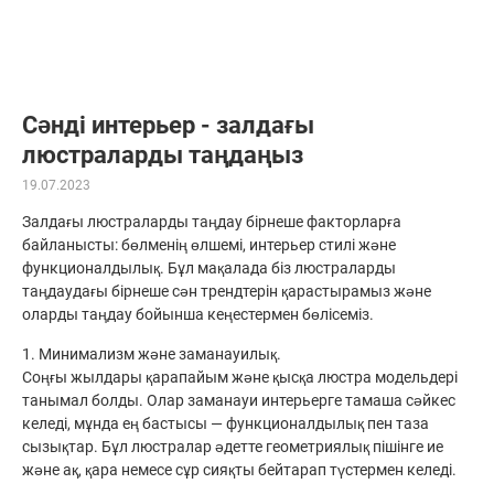
Сәнді интерьер - залдағы
люстраларды таңдаңыз
19.07.2023
Залдағы люстраларды таңдау бірнеше факторларға
байланысты: бөлменің өлшемі, интерьер стилі және
функционалдылық. Бұл мақалада біз люстраларды
таңдаудағы бірнеше сән трендтерін қарастырамыз және
оларды таңдау бойынша кеңестермен бөлісеміз.
1. Минимализм және заманауилық.
Соңғы жылдары қарапайым және қысқа люстра модельдері
танымал болды. Олар заманауи интерьерге тамаша сәйкес
келеді, мұнда ең бастысы — функционалдылық пен таза
сызықтар. Бұл люстралар әдетте геометриялық пішінге ие
және ақ, ​​қара немесе сұр сияқты бейтарап түстермен келеді.