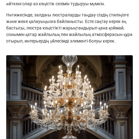
өйткені олар аз кеңістік сезімін тудыруы мүмкін.
Нәтижесінде, залдағы люстраларды таңдау сіздің стиліңізге
және жеке қалауыңызға байланысты. Есте сақтау керек ең
бастысы, люстра кеңістікті жарықтандырып қана қоймай,
сонымен қатар жайлылық пен жайлылық атмосферасын құра
отырып, интерьердің үйлесімді элементі болуы керек.