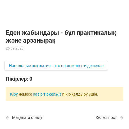
Еден жабындары - бұл практикалық
және арзанырақ
26.09.2023
Напольные покрытия - что практичнее и дешевле
Пікірлер:
0
Кіру
немесе
Қазір тіркеліңіз
пікір қалдыру үшін.
Мақалаға оралу
Келесі пост