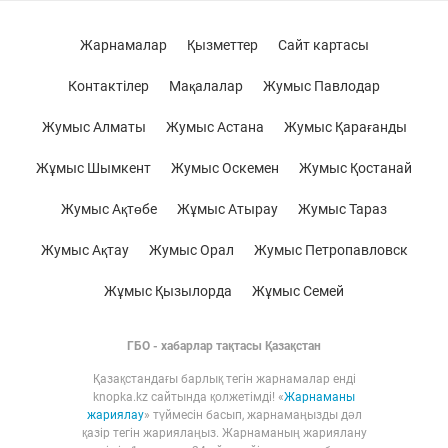
Жарнамалар
Қызметтер
Сайт картасы
Контактілер
Мақалалар
Жумыс Павлодар
Жумыс Алматы
Жумыс Астана
Жумыс Қарағанды
Жұмыс Шымкент
Жумыс Оскемен
Жумыс Қостанай
Жумыс Ақтөбе
Жұмыс Атырау
Жумыс Тараз
Жумыс Ақтау
Жумыс Орал
Жумыс Петропавловск
Жұмыс Қызылорда
Жұмыс Семей
ГБО - хабарлар тақтасы Қазақстан
Қазақстандағы барлық тегін жарнамалар енді
knopka.kz сайтында қолжетімді! «
Жарнаманы
жариялау
» түймесін басып, жарнамаңызды дәл
қазір тегін жариялаңыз. Жарнаманың жариялану