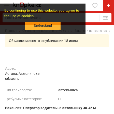
By continuing to use this website, you agree to
the use of cookies.
Understand
Главная
Объявления в Астане
Работа
Вакансии на транспорте
Объявление снято с публикации 18 июля
Адрес:
Астана, Акмолинская
область
Тип транспорта:
автовышка
Требуемые категории:
C
Вакансия: Оператор водитель на автовышку 30-45 м