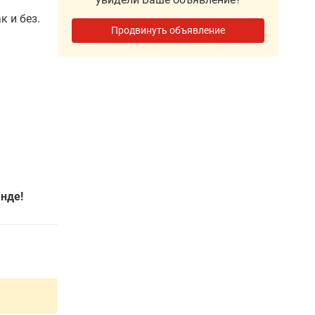
к и без.
Продвинуть объявление
нде!