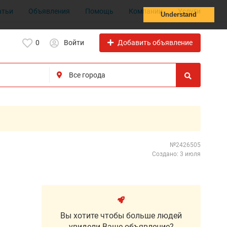
атьи
Объявления
Помощь
Компании
Услуги
Understand
Добавить объявление
0
Войти
№2426505
Создано: 3 июля
Вы хотите чтобы больше людей
увидели Ваше объявление?