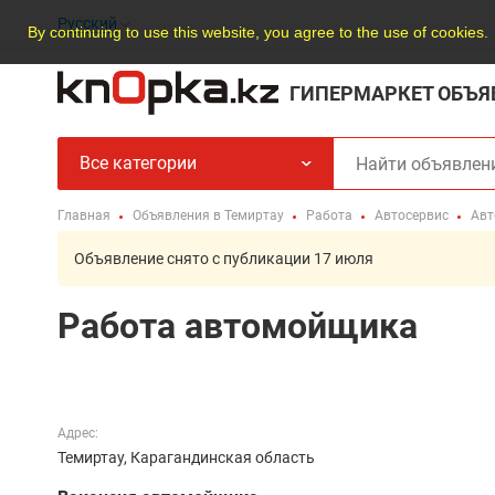
Русский
By continuing to use this website, you agree to the use of cookies.
ГИПЕРМАРКЕТ ОБЪЯ
Все категории
Главная
Объявления в Темиртау
Работа
Автосервис
Ав
Объявление снято с публикации 17 июля
Работа автомойщика
Адрес:
Темиртау, Карагандинская область