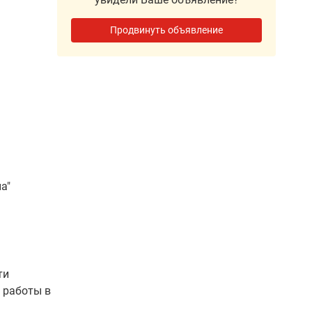
Продвинуть объявление
а"
ти
 работы в