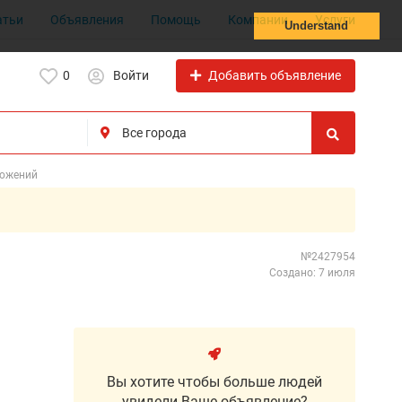
атьи
Объявления
Помощь
Компании
Услуги
Understand
Добавить объявление
0
Войти
ложений
№2427954
Создано: 7 июля
Вы хотите чтобы больше людей
увидели Ваше объявление?