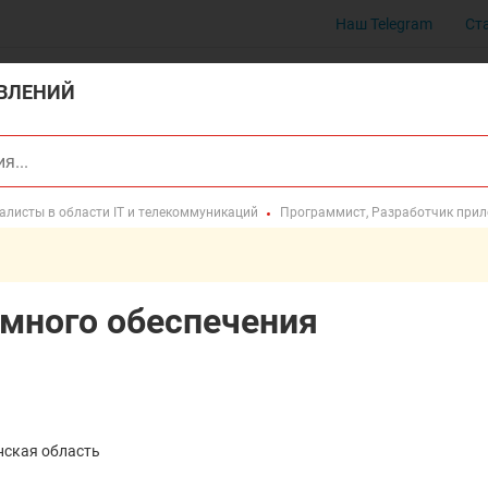
Наш Telegram
Ст
ВЛЕНИЙ
алисты в области IT и телекоммуникаций
Программист, Разработчик при
много обеспечения
нская область