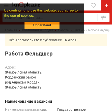
By continuing to use this website, you agree to
the use of cookies.
Understand
Главная
Объявления в Кордае
Работа
Вакансии в сфере медици
Объявление снято с публикации 16 июля
Работа Фельдшер
Адрес:
Жамбылская область,
Кордайский район,
рзд.Анрахай, Кордай,
Жамбылская область
Наименование вакансии
Наименование вакансии:
Государственное