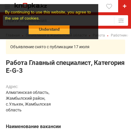
By continuing to use this website, you agree to
the use of cookies.
Understand
Главная
Объявления в Жамбылской области
Работа
Работники 
Объявление снято с публикации 17 июля
Работа Главный специалист, Категория
E-G-3
Адрес:
Алматинская область,
Жамбылский район,
с.Улькен, Жамбылская
область
Наименование вакансии