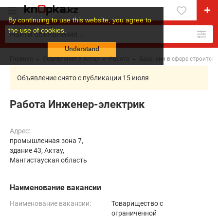
By continuing to use this website, you agree to
the use of cookies.
Understand
Главная
Объявления в Актау
Работа
Вакансии в сфере строител
Объявление снято с публикации 15 июля
Работа Инженер-электрик
Адрес:
промышленная зона 7,
здание 43, Актау,
Мангистауская область
Наименование вакансии
Наименование вакансии:
Товарищество с
ограниченной