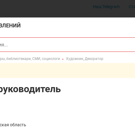
Наш Telegram
Ст
ВЛЕНИЙ
ры, библиотекари, СМИ, социологи
Художник, Декоратор
руководитель
ская область