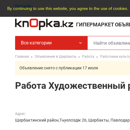
Русский
By continuing to use this website, you agree to the use of cookies.
ГИПЕРМАРКЕТ ОБЪЯ
Все категории
Главная
Объявления в Щербакты
Работа
Работники культу
Объявление снято с публикации 17 июля
Работа Художественный 
Адрес:
Щербактинский район,Тәуелсіздік 26, Щербакты, Павлодар