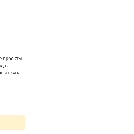
е проекты
ад в
опытом и