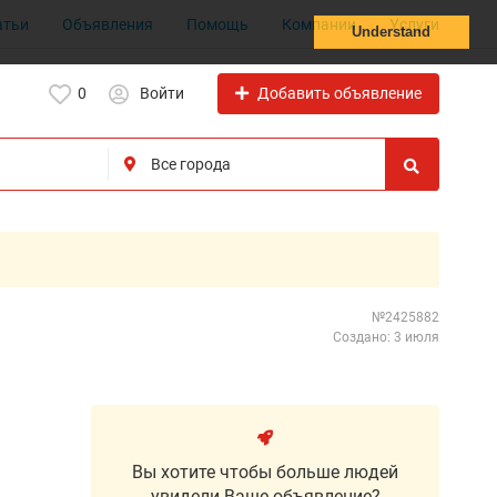
атьи
Объявления
Помощь
Компании
Услуги
Understand
Добавить объявление
0
Войти
№2425882
Создано: 3 июля
Вы хотите чтобы больше людей
увидели Ваше объявление?