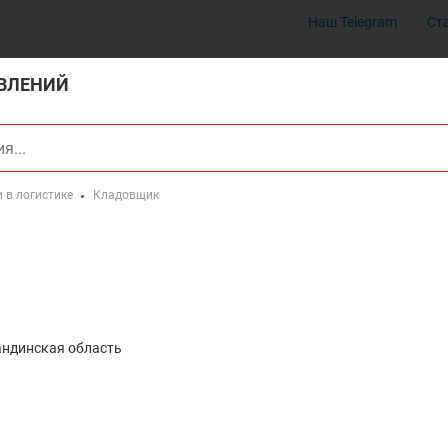
Наш Telegram
Ст
ВЛЕНИЙ
и в логистике
Кладовщик
андинская область