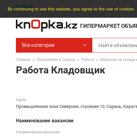
Русский
By continuing to use this website, you agree to the use of cookies.
ГИПЕРМАРКЕТ ОБЪЯ
Все категории
Главная
Объявления в Сарани
Работа
Вакансии на складе 
Работа Кладовщик
Адрес:
Промышленная зона Северная, строение 10, Сарань, Караг
Наименование вакансии
Наименование вакансии: