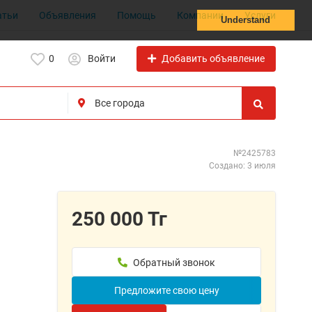
атьи
Объявления
Помощь
Компании
Услуги
Understand
Добавить объявление
0
Войти
№2425783
Создано: 3 июля
250 000 Тг
Обратный звонок
Предложите свою цену