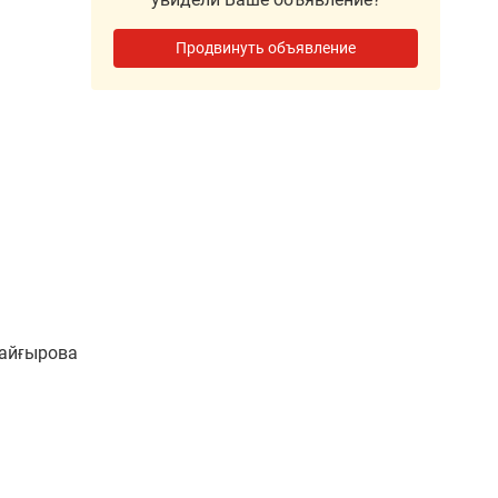
Продвинуть объявление
райғырова