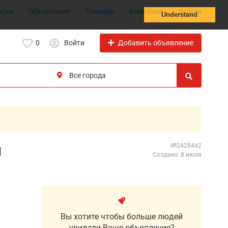
атьи
Объявления
Помощь
Компании
Услуги
Understand
Добавить объявление
0
Войти
ы
№2428442
Создано: 8 июля
Вы хотите чтобы больше людей
увидели Ваше объявление?