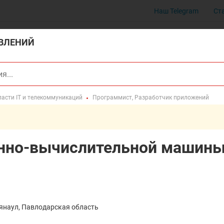
Наш Telegram
Ст
ВЛЕНИЙ
асти IT и телекоммуникаций
Программист, Разработчик приложений
онно-вычислительной машин
аянаул, Павлодарская область