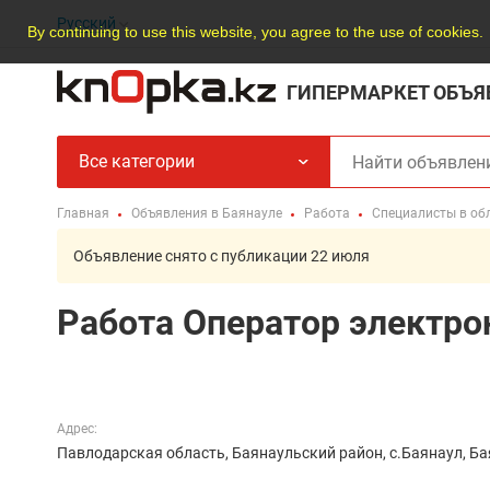
Русский
By continuing to use this website, you agree to the use of cookies.
ГИПЕРМАРКЕТ ОБЪЯ
Все категории
Главная
Объявления в Баянауле
Работа
Специалисты в обл
Объявление снято с публикации 22 июля
Работа Оператор электр
Адрес:
Павлодарская область, Баянаульский район, с.Баянаул, Б