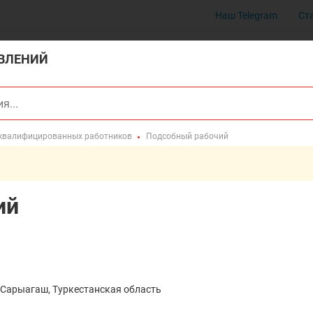
Наш Telegram
Ст
ВЛЕНИЙ
еквалифицированных работников
Подсобный рабочий
ий
 Сарыагаш, Туркестанская область