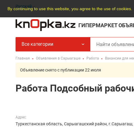
Русский
By continuing to use this website, you agree to the use of cookies.
ГИПЕРМАРКЕТ ОБЪЯ
Все категории
Главная
Объявления в Сарыагаше
Работа
Вакансии для н
Объявление снято с публикации 22 июля
Работа Подсобный рабоч
Адрес:
Туркестанская область, Сарыагашский район, г.Сарыагаш,