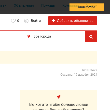
атьи
Объявления
Помощь
Компании
Услуги
Understand
Добавить объявление
0
Войти
№1883429
Создано: 19 декабря 2024
Вы хотите чтобы больше людей
увидели Ваше объявление?