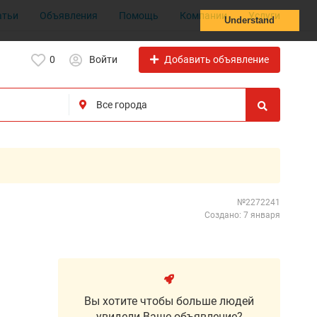
атьи
Объявления
Помощь
Компании
Услуги
Understand
Добавить объявление
0
Войти
№2272241
Создано: 7 января
Вы хотите чтобы больше людей
увидели Ваше объявление?