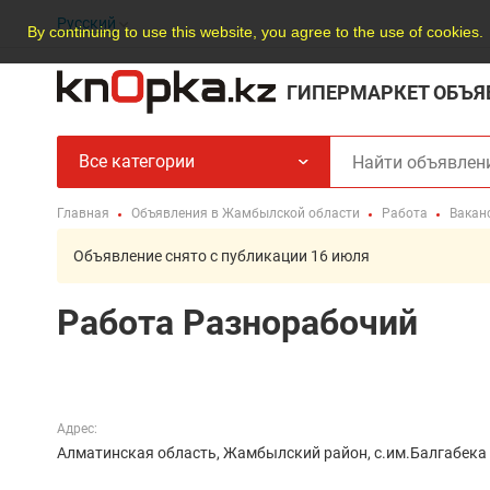
Русский
By continuing to use this website, you agree to the use of cookies.
ГИПЕРМАРКЕТ ОБЪЯ
Все категории
Главная
Объявления в Жамбылской области
Работа
Вакан
Объявление снято с публикации 16 июля
Работа Разнорабочий
Адрес:
Алматинская область, Жамбылский район, с.им.Балгабек