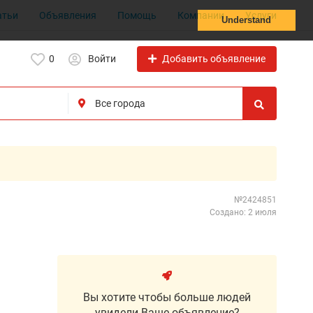
атьи
Объявления
Помощь
Компании
Услуги
Understand
Добавить объявление
0
Войти
№2424851
Создано: 2 июля
Вы хотите чтобы больше людей
увидели Ваше объявление?