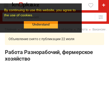
By continuing to use this website, you agree to
the use of cookies.
Understand
Главная
Объявления в Актюбинской области
Работа
Вакансии д
Объявление снято с публикации 22 июля
Работа Разнорабочий, фермерское
хозяйство