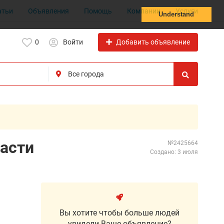
атьи
Объявления
Помощь
Компании
Услуги
Understand
Добавить объявление
0
Войти
части
№2425664
Создано: 3 июля
Вы хотите чтобы больше людей
увидели Ваше объявление?