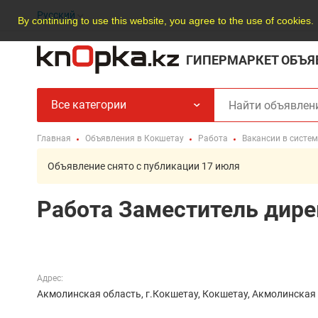
Русский
By continuing to use this website, you agree to the use of cookies.
ГИПЕРМАРКЕТ ОБЪЯ
Все категории
Главная
Объявления в Кокшетау
Работа
Вакансии в систе
Объявление снято с публикации 17 июля
Работа Заместитель дире
Адрес:
Акмолинская область, г.Кокшетау, Кокшетау, Акмолинская