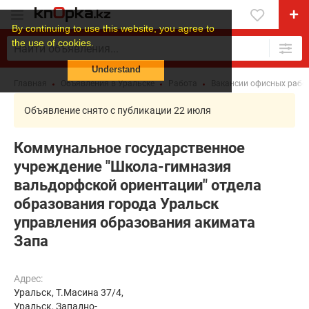
By continuing to use this website, you agree to
the use of cookies.
Understand
Главная
Объявления в Уральске
Работа
Вакансии офисных рабо
Объявление снято с публикации 22 июля
Коммунальное государственное
учреждение "Школа-гимназия
вальдорфской ориентации" отдела
образования города Уральск
управления образования акимата
Запа
Адрес:
Уральск, Т.Масина 37/4,
Уральск, Западно-