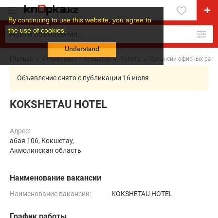
By continuing to use this website, you agree to
the use of cookies.
Understand
Главная
Объявления в Кокшетау
Работа
Вакансии офисных раб
Объявление снято с публикации 16 июля
KOKSHETAU HOTEL
Адрес:
абая 106, Кокшетау,
Акмолинская область
Наименование вакансии
Наименование вакансии:
KOKSHETAU HOTEL
График работы