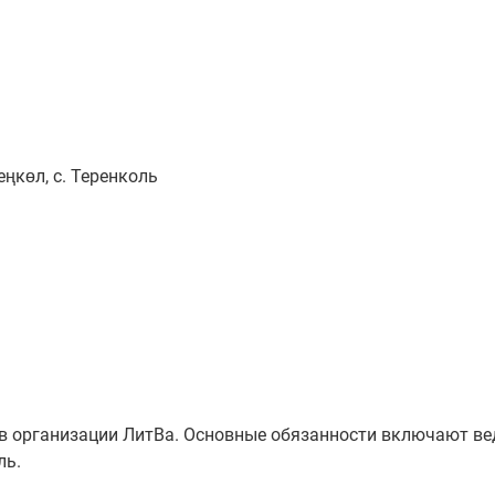
ңкөл, с. Теренколь
в организации ЛитВа. Основные обязанности включают ве
ль.