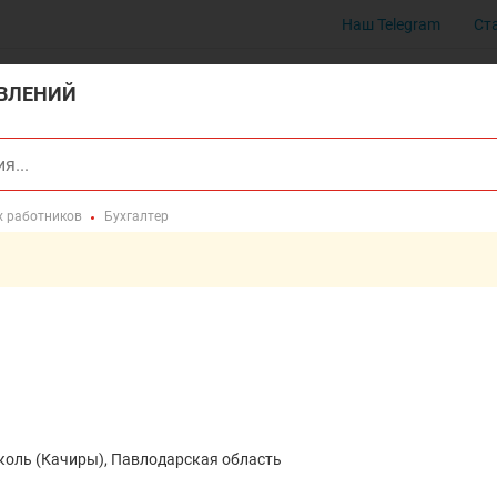
Наш Telegram
Ст
ВЛЕНИЙ
х работников
Бухгалтер
нколь (Качиры), Павлодарская область