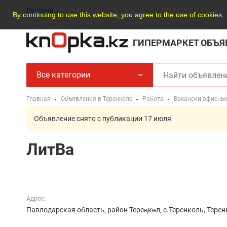
Русский
By continuing to use this website, you agree to the use of cookies.
ГИПЕРМАРКЕТ ОБЪЯ
Все категории
Главная
Объявления в Теренколе
Работа
Вакансии офисны
Объявление снято с публикации 17 июля
ЛитВа
Адрес:
Павлодарская область, район Тереңкөл, с.Теренколь, Тере