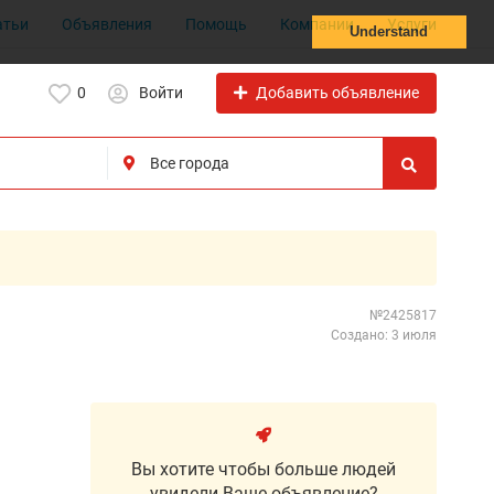
атьи
Объявления
Помощь
Компании
Услуги
Understand
Добавить объявление
0
Войти
№2425817
Создано: 3 июля
Вы хотите чтобы больше людей
увидели Ваше объявление?