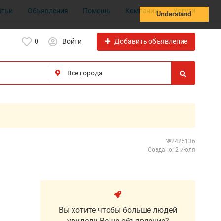
атьи
Объявления
Помощь
Компании
Услуги
Understand
Добавить объявление
0
Войти
№2425136
Создано: 2 июля
Вы хотите чтобы больше людей
увидели Ваше объявление?