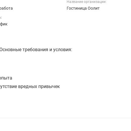
:
Название организации:
работа
Гостиница Оолит
ы:
афик
Основные требования и условия:
 опыта
сутствие вредных привычек