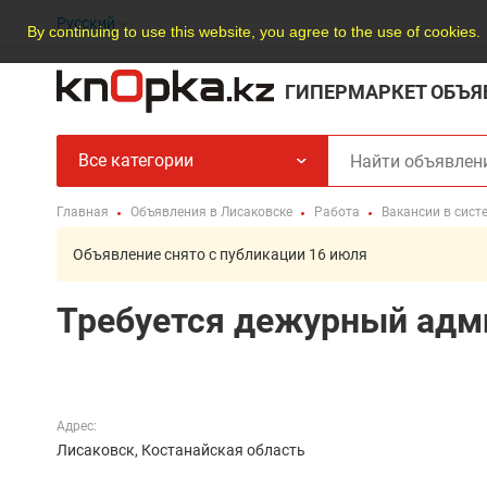
Русский
By continuing to use this website, you agree to the use of cookies.
ГИПЕРМАРКЕТ ОБЪЯ
Все категории
Главная
Объявления в Лисаковске
Работа
Вакансии в сист
Объявление снято с публикации 16 июля
Требуется дежурный адм
Адрес:
Лисаковск, Костанайская область