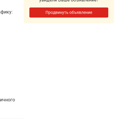
афику:
Продвинуть объявление
мичного