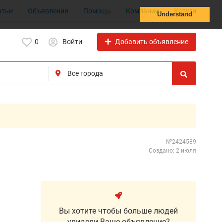
атьи
Объявления
Помощь
Компании
Услуги
Understand
Добавить объявление
0
Войти
№2424589
Создано: 2 июля
Вы хотите чтобы больше людей
увидели Ваше объявление?