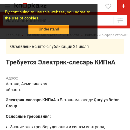
By continuing to use this website, you agree to
the use of cookies.
Understand
Главная
Объявления в Астане
Работа
Вакансии в сфере строите
Объявление снято с публикации 21 июля
Требуется Электрик-слесарь КИПиА
Адрес:
Астана, Акмолинская
область
Электрик-слесарь КИПиА
в Бетонном заводе
Qurylys Beton
Group
Основные требования:
Знание электрооборудования и систем контроля,