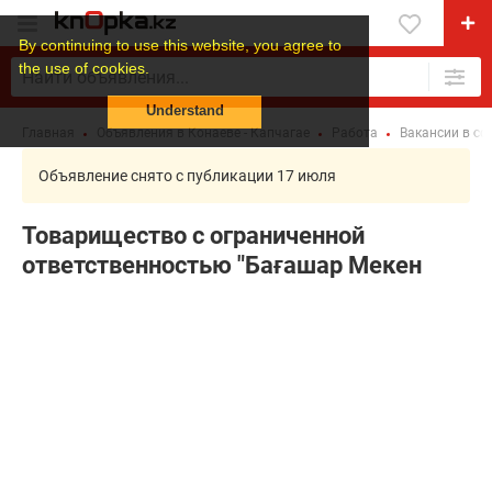
By continuing to use this website, you agree to
the use of cookies.
Understand
Главная
Объявления в Конаеве - Капчагае
Работа
Вакансии в сф
Объявление снято с публикации 17 июля
Товарищество с ограниченной
ответственностью "Бағашар Мекен