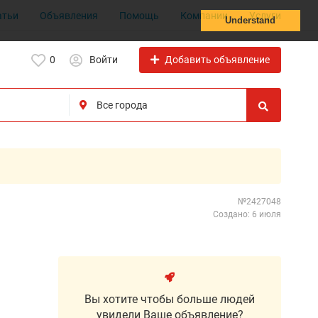
атьи
Объявления
Помощь
Компании
Услуги
Understand
Добавить объявление
0
Войти
№2427048
Создано: 6 июля
Вы хотите чтобы больше людей
увидели Ваше объявление?