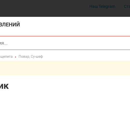
Наш Telegram
Ст
ВЛЕНИЙ
бщепита
Повар, Су-шеф
ик