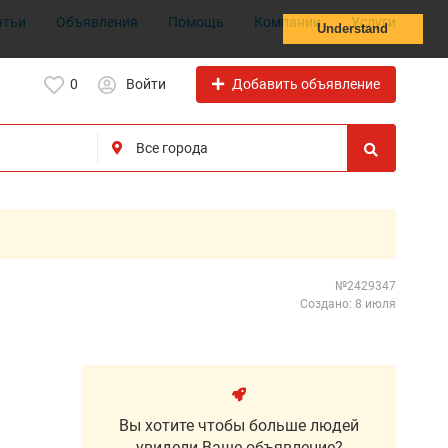
атьи
Объявления
Помощь
Компании
Услуги
Understand
Добавить объявление
0
Войти
№2429347
Создано: 8 июля
Вы хотите чтобы больше людей
увидели Ваше объявление?