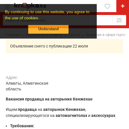
By continuing to use this website, you agree to
the use of cookies.
Understand
Главная
Объявления в Алматы
Работа
Вакансии в сфере торговл
Объявление снято с публикации 22 июля
Адрес:
Алматы, Алматинская
область
Вакансия продавца на авторынке Кенжехан
Ищем
продавца
на
авторынок Кенжехан
,
специализирующегося на
автомагнитолах
и
аксессуарах
.
Требования: