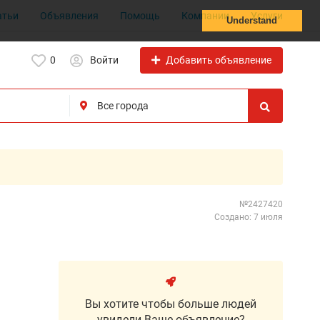
атьи
Объявления
Помощь
Компании
Услуги
Understand
Добавить объявление
0
Войти
№2427420
Создано: 7 июля
Вы хотите чтобы больше людей
увидели Ваше объявление?