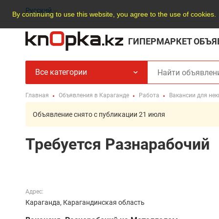
Русский
By continuing to use this website, you agree to the use of cookies.
ГИПЕРМАРКЕТ ОБЪЯ
Все категории
Главная
Объявления в Караганде
Работа
Вакансии для не
Объявление снято с публикации 21 июля
Требуется Разнарабочий
Адрес:
Караганда, Карагандинская область