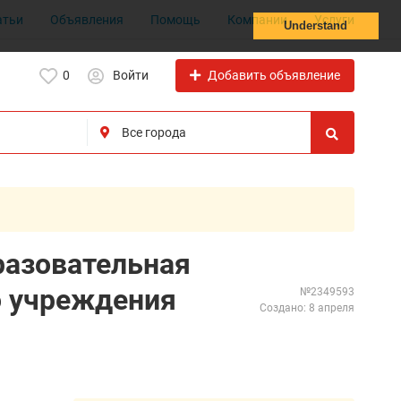
атьи
Объявления
Помощь
Компании
Услуги
Understand
Добавить объявление
0
Войти
разовательная
о учреждения
№2349593
Создано: 8 апреля