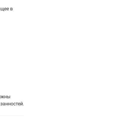
ящее в
олжны
занностей.