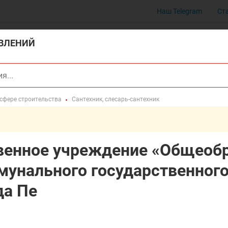
Наш Telegram
Ст
ВЛЕНИЙ
 сфере строительства
Сантехник, слесарь-сантехник
венное учреждение «Общеоб
мунального государственног
да Пе