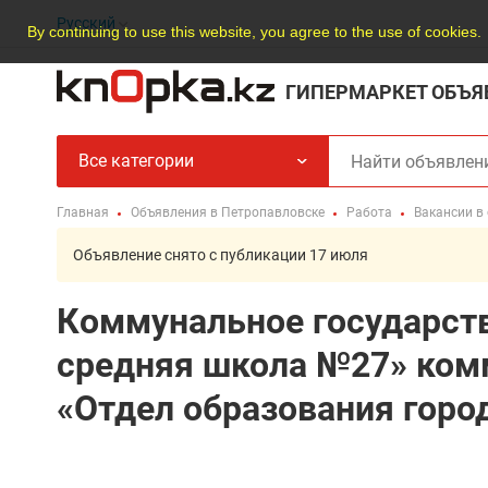
Русский
By continuing to use this website, you agree to the use of cookies.
ГИПЕРМАРКЕТ ОБЪЯ
Все категории
Главная
Объявления в Петропавловске
Работа
Вакансии в
Объявление снято с публикации 17 июля
Коммунальное государст
средняя школа №27» ком
«Отдел образования горо