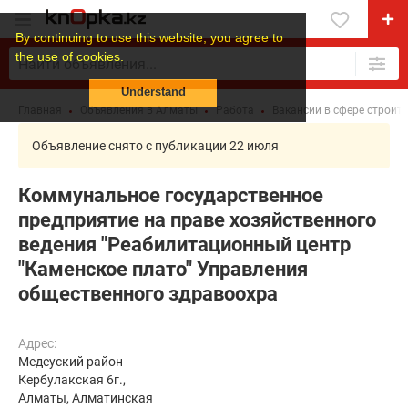
By continuing to use this website, you agree to
the use of cookies.
Understand
Главная
Объявления в Алматы
Работа
Вакансии в сфере строит
Объявление снято с публикации 22 июля
Коммунальное государственное
предприятие на праве хозяйственного
ведения "Реабилитационный центр
"Каменское плато" Управления
общественного здравоохра
Адрес:
Медеуский район
Кербулакская 6г.,
Алматы, Алматинская