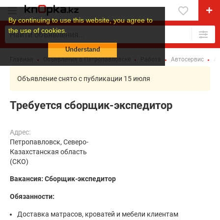
By continuing to use this website, you agree to
the use of cookies.
Understand
Главная
Объявления в Петропавловске
Работа
Автосервис
Ав
Объявление снято с публикации 15 июля
Требуется сборщик-экспедитор
Адрес:
Петропавловск, Северо-
Казахстанская область
(СКО)
Вакансия: Сборщик-экспедитор
Обязанности:
Доставка матрасов, кроватей и мебели клиентам