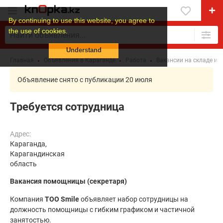
By continuing to use this website, you agree to
the use of cookies.
Understand
Главная
Объявления в Караганде
Работа
Вакансии на складе и в
Объявление снято с публикации 20 июля
Требуется сотрудница
Адрес:
Караганда,
Карагандинская
область
Вакансия помощницы (секретаря)
Компания
ТОО Smile
объявляет набор сотрудницы на
должность помощницы с гибким графиком и частичной
занятостью.