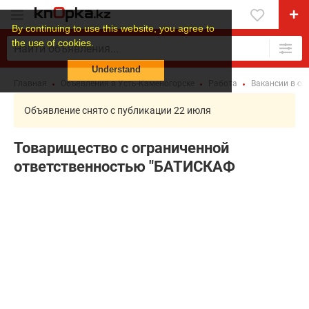
By continuing to use this website, you agree to
the use of cookies.
Understand
Главная
Объявления в Усть-Каменогорске
Работа
Вакансии в ох
Объявление снято с публикации 22 июля
Товарищество с ограниченной
ответственностью "БАТИСКАФ