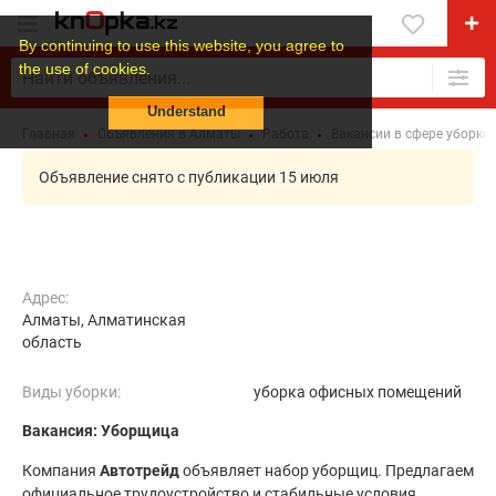
By continuing to use this website, you agree to
the use of cookies.
Understand
Главная
Объявления в Алматы
Работа
Вакансии в сфере уборки
Объявление снято с публикации 15 июля
Адрес:
Алматы, Алматинская
область
Виды уборки:
уборка офисных помещений
Вакансия: Уборщица
Компания
Автотрейд
объявляет набор уборщиц. Предлагаем
официальное трудоустройство и стабильные условия