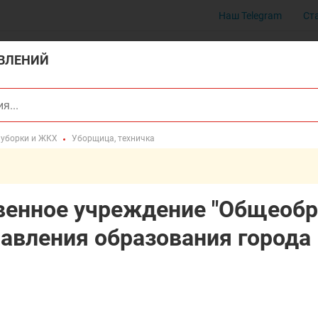
Наш Telegram
Ст
ВЛЕНИЙ
 уборки и ЖКХ
Уборщица, техничка
венное учреждение "Общеобр
равления образования город