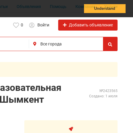
атьи
Объявления
Помощь
Компании
Услуги
Understand
Добавить объявление
0
Войти
азовательная
№2423565
а Шымкент
Создано: 1 июля