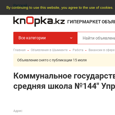
Русский
By continuing to use this website, you agree to the use of cookies.
ГИПЕРМАРКЕТ ОБЪЯ
Все категории
Главная
Объявления в Шымкенте
Работа
Вакансии в сфере
Объявление снято с публикации 15 июля
Коммунальное государст
средняя школа №144" Уп
Адрес: