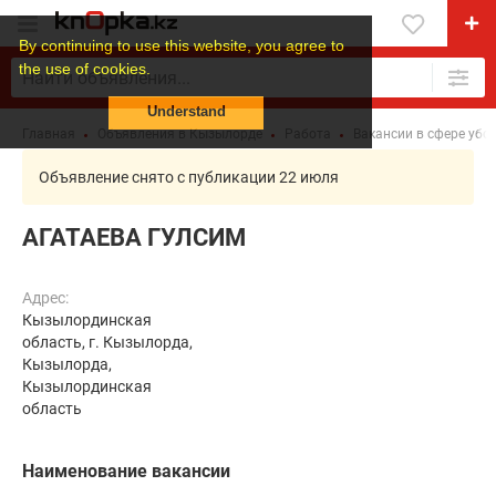
By continuing to use this website, you agree to
the use of cookies.
Understand
Главная
Объявления в Кызылорде
Работа
Вакансии в сфере убо
Объявление снято с публикации 22 июля
АГАТАЕВА ГУЛСИМ
Адрес:
Кызылординская
область, г. Кызылорда,
Кызылорда,
Кызылординская
область
Наименование вакансии