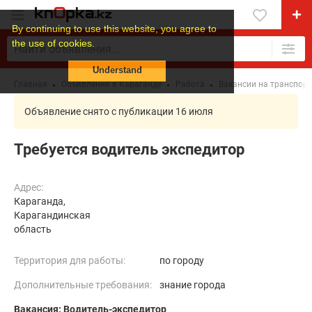
By continuing to use this website, you agree to
the use of cookies.
Understand
Главная
Объявления в Караганде
Работа
Вакансии на транспорт
Объявление снято с публикации 16 июля
Требуется водитель экспедитор
Адрес:
Караганда,
Карагандинская
область
Территория для работы:
по городу
Дополнительные требования:
знание города
Вакансия: Водитель-экспедитор