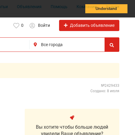
атьи
Объявления
Помощь
Компании
Услуги
Understand
Добавить объявление
0
Войти
№2429433
Создано: 8 июля
Вы хотите чтобы больше людей
увидели Ваше объявление?