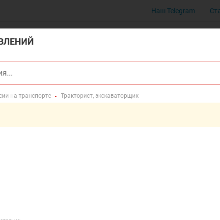
Наш Telegram
Ст
ВЛЕНИЙ
сии на транспорте
Тракторист, экскаваторщик