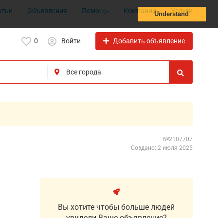
атьи
Объявления
Помощь
Компании
Услуги
Understand
Добавить объявление
0
Войти
№2107707
Создано: 2 июля 2025
Вы хотите чтобы больше людей
увидели Ваше объявление?