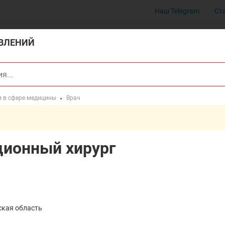
Наш Telegram
Ст
ВЛЕНИЙ
и в сфере медицины
Врач
ционный хирург
ская область