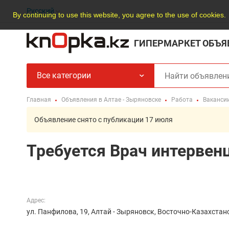
Русский
By continuing to use this website, you agree to the use of cookies.
ГИПЕРМАРКЕТ ОБЪЯ
Все категории
Главная
Объявления в Алтае - Зыряновске
Работа
Ваканси
Объявление снято с публикации 17 июля
Требуется Врач интервен
Адрес:
ул. Панфилова, 19, Алтай - Зыряновск, Восточно-Казахстан