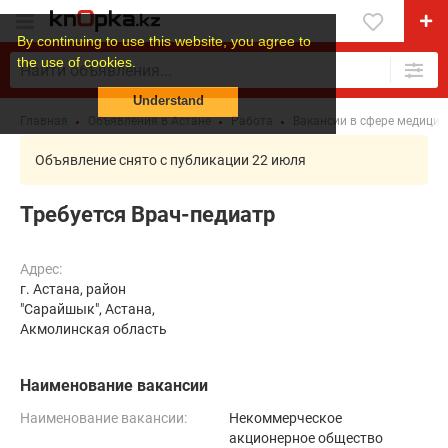
By continuing to use this website, you agree to
the use of cookies.
Understand
Главная
Объявления в Астане
Работа
Вакансии в сфере медици
Объявление снято с публикации 22 июля
Требуется Врач-педиатр
Адрес:
г. Астана, район
"Сарайшык", Астана,
Акмолинская область
Наименование вакансии
Наименование вакансии:
Некоммерческое
акционерное общество