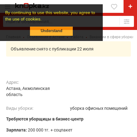
By continuing to use this website, you agree to
the use of cookies.
Understand
Главная
Объявления в Астане
Работа
Вакансии в сфере уборки 
Объявление снято с публикации 22 июля
Адрес:
Астана, Акмолинская
область
Виды уборки:
уборка офисных помещений
Требуются уборщицы в бизнес-центр
Зарплата:
200 000 тг. + соцпакет