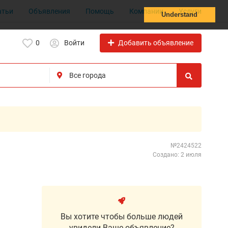
атьи
Объявления
Помощь
Компании
Услуги
Understand
Добавить объявление
0
Войти
№2424522
Создано: 2 июля
Вы хотите чтобы больше людей
увидели Ваше объявление?