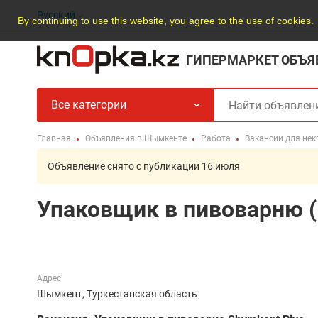
Русский
By continuing to use this website, you agree to the use of cookies.
ГИПЕРМАРКЕТ ОБЪЯ
Все категории
Главная
Объявления в Шымкенте
Работа
Вакансии для не
Объявление снято с публикации 16 июля
Упаковщик в пивоварню (
Адрес:
Шымкент, Туркестанская область