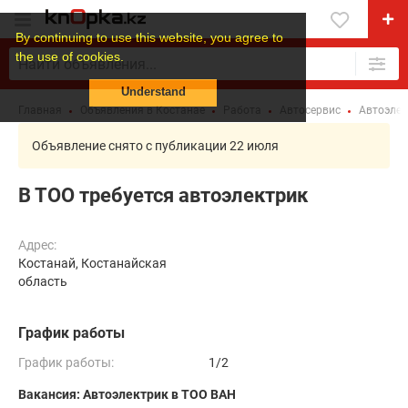
By continuing to use this website, you agree to
the use of cookies.
Understand
Главная
Объявления в Костанае
Работа
Автосервис
Автоэлек
Объявление снято с публикации 22 июля
В ТОО требуется автоэлектрик
Адрес:
Костанай, Костанайская
область
График работы
График работы:
1/2
Вакансия: Автоэлектрик в ТОО ВАН