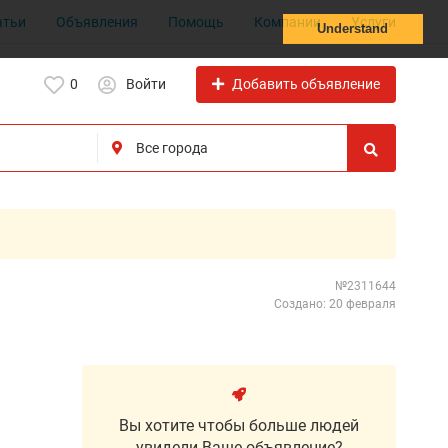
атьи
Объявления
Помощь
Компании
Услуги
Understand
Добавить объявление
0
Войти
№2311644
Создано: 20 февраля
Вы хотите чтобы больше людей
увидели Ваше объявление?