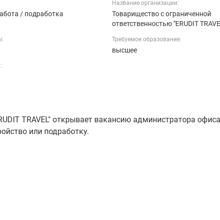
:
Название организации:
абота / подработка
Товарищество с ограниченной
ответственностью "ERUDIT TRAV
ы:
Требуемое образование:
ь
высшее
:
ERUDIT TRAVEL" открывает вакансию администратора офиса
ройство или подработку.