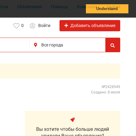
атьи
Объявления
Помощь
Компании
Услуги
Understand
Добавить объявление
0
Войти
№2428949
Создано: 8 июля
Вы хотите чтобы больше людей
увидели Ваше объявление?