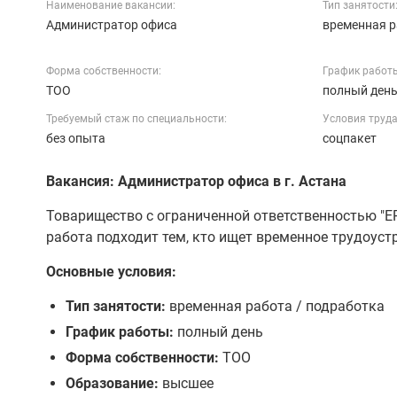
Наименование вакансии:
Тип занятости
Администратор офиса
временная р
Форма собственности:
График работ
ТОО
полный ден
Требуемый стаж по специальности:
Условия труда
без опыта
соцпакет
Вакансия: Администратор офиса в г. Астана
Товарищество с ограниченной ответственностью "
работа подходит тем, кто ищет временное трудоуст
Основные условия:
Тип занятости:
временная работа / подработка
График работы:
полный день
Форма собственности:
ТОО
Образование:
высшее